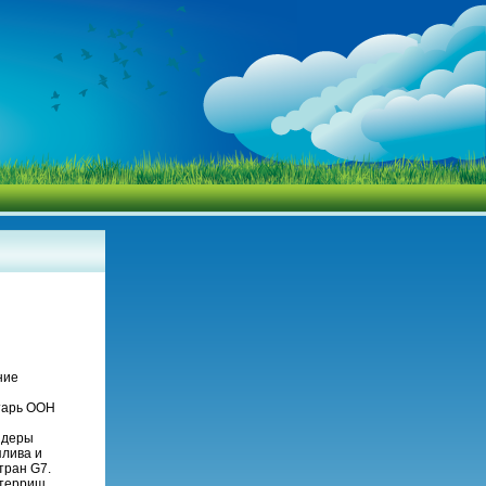
ние
тарь ООН
идеры
плива и
тран G7.
утерриш.