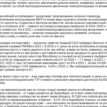
производство требует кратного увеличения добычи никеля, алюминия, графита
то влечет за собой пропорциональное увеличение электрогенерации со всеми
вропейский истеблишмент продолжает форсирование зеленого перехода.
величению использования ВИЭ по всему миру начались гонения на ископаемо
сто протесты студентов и экологов-активистов. Затем начался повсеместный 
а и особенно угля – главного источника углеродных выбросов. В 2019–2020 гг
 снижаться. Но в 2021 г. в энергопереход вмешалась небесная канцелярия: и
етряки остановились – зеленая генерация оказалась уязвимой, угольные
ать снова, а самого угля уже стало не хватать.
сознавая последствий», – иронично заметил бывший СЕО трейдера Glencore 
анели в рамках ПМЭФа в 2021 г. В 2010-х гг. цены на уголь колебались в кори
еуклонно расти, и такого дорогого угля, как сейчас, в мире не было, наверное, ни
опе партия угля из Австралии с доставкой в июле была продана по цене $421/т
ского рынка, писало агентство Bloomberg со ссылкой на источники в трейдин
угля не сокращается, а даже немного растет (в 2020 г. – 7,7 млрд т, в 2021 г. 
021–2022 гг. бьет исторические максимумы (рост на 9% в 2021 г., более 10 000 
феру (13 млрд т СО2-эквивалента, +6,8% к 2020 г.). Мы наблюдаем угольный 
дят руками эксперты EY.
 вырос спрос на газ – еще один вид топлива для электростанций, и цены на 
юня на голландском хабе TTF стоимость июльского фьючерса достигала $1442
000).
на мировом рынке уже не только создал прямую угрозу устойчивому
ан и регионов – от самых развитых до беднейших, но и внес заметный вклад
ерь мировое сообщество не может никак обуздать. В США она побила все р
 8,6% в годовом выражении, в Европе – 8,1%. Но в беднейших странах, не им
ородов, ситуация гораздо хуже – они оказались на грани выживания из-за ро
ер, в Зимбабве в мае инфляция составила 131,7% в годовом выражении, в июн