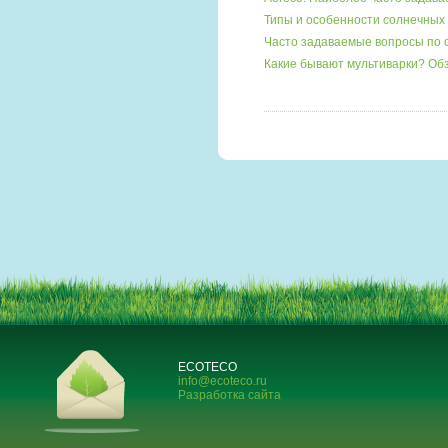
Типы и особенности солнечных 
Часто задаваемые вопросы по 
Какие бывают мультиварки? О
ECOTECO
info@ecoteco.ru
Разработка сайта