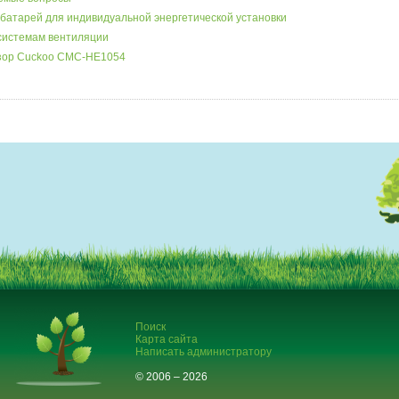
батарей для индивидуальной энергетической установки
системам вентиляции
бзор Cuckoo CMC-HE1054
Поиск
Карта сайта
Написать администратору
© 2006 – 2026