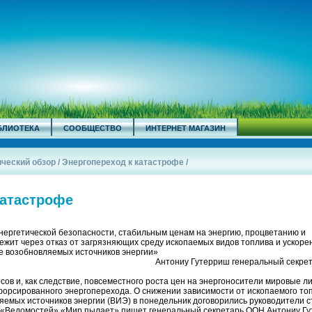
БЛИОТЕКА
СООБЩЕСТВО
ИНТЕРНЕТ МАГАЗИН
ический обзор
/
Энергопереход к катастрофе
/
катастрофе
нергетической безопасности, стабильным ценам на энергию, процветанию и
ежит через отказ от загрязняющих среду ископаемых видов топлива и ускоре
ве возобновляемых источников энергии»
Антониу Гутерриш генеральный секре
ов и, как следствие, повсеместного роста цен на энергоносители мировые л
форсированного энергоперехода. О снижении зависимости от ископаемого то
емых источников энергии (ВИЭ) в понедельник договорились руководители с
ля «Ведомостей» «Мир пылает» пишет генеральный секретарь ООН Антониу Г