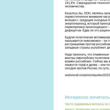
191,6%. Сверхдорогая технолог
человечества.
Казалось бы, ООН, являясь орг
первостепенное внимание как р
волнуют»: грядущие голодные 
энергопереход, который преподн
первопричину происходящего –
дефицитом. Едва ли это рацион
Будучи политически мотивирова
оказывается невозможен – ни т
рестрикциями против российски
западные страны усугубляют д
Надо признать, что пламенные 
мантры европейских политиков
взамен российских. Сейчас мы 
окажутся торф и дрова – они п
сегодня против России, по сути
vedomosti.ru/opinion/quotes/202
Интересно почитать
Часто задаваемые вопросы по
Aereco. Наиболее часто задав