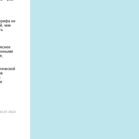
ерифа не
й, чем
ть
 яснее
конными
я,
тической
ов
е
ая
04.07.2022