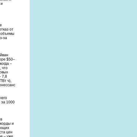
 и
е
отказ от
. объемы
з-за
Айван
доре $50–
когда –
, что
говых
– 7,8
ТВт ч),
ренессанс
него
 за 1000
 в
екорды и
еющих
ста цен
е – уже