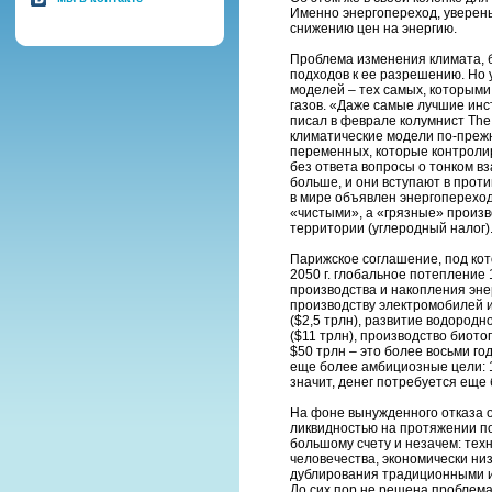
Именно энергопереход, уверены
снижению цен на энергию.
Проблема изменения климата, б
подходов к ее разрешению. Но 
моделей – тех самых, которыми
газов. «Даже самые лучшие инс
писал в феврале колумнист The 
климатические модели по-преж
переменных, которые контролир
без ответа вопросы о тонком в
больше, и они вступают в против
в мире объявлен энергопереход
«чистыми», а «грязные» произв
территории (углеродный налог)
Парижское соглашение, под кот
2050 г. глобальное потепление 
производства и накопления эне
производству электромобилей и
($2,5 трлн), развитие водород
($11 трлн), производство биото
$50 трлн – это более восьми г
еще более амбициозные цели: 1,
значит, денег потребуется еще
На фоне вынужденного отказа 
ликвидностью на протяжении пос
большому счету и незачем: те
человечества, экономически ни
дублирования традиционными ис
До сих пор не решена проблем