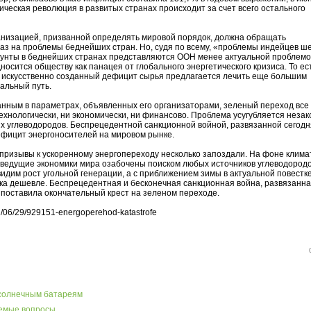
ическая революция в развитых странах происходит за счет всего остального
анизацией, призванной определять мировой порядок, должна обращать
аз на проблемы беднейших стран. Но, судя по всему, «проблемы индейцев ш
бунты в беднейших странах представляются ООН менее актуальной проблемо
осится обществу как панацея от глобального энергетического кризиса. То ес
 искусственно созданный дефицит сырья предлагается лечить еще большим
альный путь.
нным в параметрах, объявленных его организаторами, зеленый переход все
ехнологически, ни экономически, ни финансово. Проблема усугубляется неза
х углеводородов. Беспрецедентной санкционной войной, развязанной сегодн
ефицит энергоносителей на мировом рынке.
призывы к ускоренному энергопереходу несколько запоздали. На фоне клима
 ведущие экономики мира озабочены поиском любых источников углеводород
видим рост угольной генерации, а с приближением зимы в актуальной повестк
ока дешевле. Беспрецедентная и бесконечная санкционная война, развязанн
, поставила окончательный крест на зеленом переходе.
2/06/29/929151-energoperehod-katastrofe
 солнечным батареям
аемые вопросы