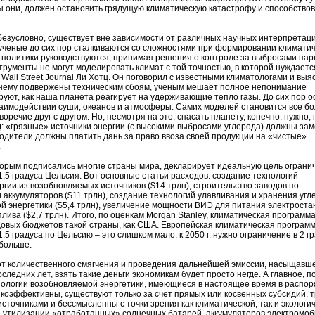
 они, должен остановить грядущую климатическую катастрофу и способство
езусловно, существует вне зависимости от различных научных интерпретац
ученые до сих пор сталкиваются со сложностями при формировании климати
 политики руководствуются, принимая решения о контроле за выбросами па
трументы не могут моделировать климат с той точностью, в которой нуждаетс
Wall Street Journal Ли Хотц. Он поговорил с известными климатологами и выяс
нему подвержены техническим сбоям, ученым мешает полное непонимание
уют, как наша планета реагирует на удерживающие тепло газы. До сих пор 
заимодействии суши, океанов и атмосферы. Самих моделей становится все б
оречие друг с другом. Но, несмотря на это, спасать планету, конечно, нужно,
: «грязные» источники энергии (с высокими выбросами углерода) должны за
одители должны платить дань за право ввоза своей продукции на «чистые»
.
орым подписались многие страны мира, декларирует идеальную цель ограни
1,5 градуса Цельсия. Вот основные статьи расходов: создание технологий
ргии из возобновляемых источников ($14 трлн), строительство заводов по
 аккумуляторов ($11 трлн), создание технологий улавливания и хранения угл
ной энергетики ($5,4 трлн), увеличение мощности ВИЭ для питания электрост
плива ($2,7 трлн). Итого, по оценкам Morgan Stanley, климатическая программ
одовых бюджетов такой страны, как США. Европейская климатическая программ
5 градуса по Цельсию – это слишком мало, к 2050 г. нужно ограничение в 2 гр
 больше.
от количественного смягчения и проведения дальнейшей эмиссии, насыщавш
ледних лет, взять такие деньги экономикам будет просто негде. А главное, п
хнологии возобновляемой энергетики, имеющиеся в настоящее время в распо
зкоэффективны, существуют только за счет прямых или косвенных субсидий, 
точниками и бессмысленны с точки зрения как климатической, так и экологич
а утилизации «отработанных» солнечных батарей, аккумуляторов электромоб