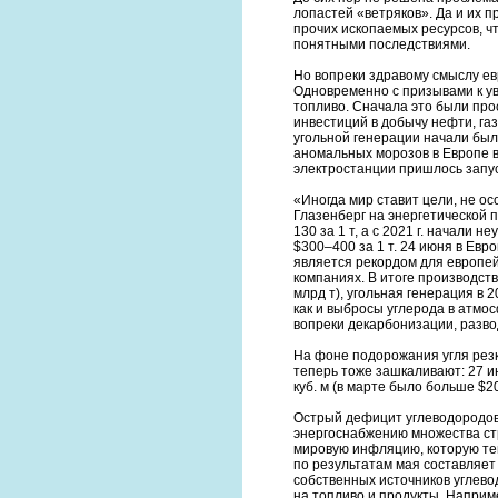
лопастей «ветряков». Да и их 
прочих ископаемых ресурсов, ч
понятными последствиями.
Но вопреки здравому смыслу е
Одновременно с призывами к у
топливо. Сначала это были про
инвестиций в добычу нефти, газ
угольной генерации начали было
аномальных морозов в Европе в
электростанции пришлось запуск
«Иногда мир ставит цели, не о
Глазенберг на энергетической п
130 за 1 т, а с 2021 г. начали н
$300–400 за 1 т. 24 июня в Евр
является рекордом для европей
компаниях. В итоге производство 
млрд т), угольная генерация в 2
как и выбросы углерода в атмос
вопреки декарбонизации, разво
На фоне подорожания угля резко
теперь тоже зашкаливают: 27 и
куб. м (в марте было больше $2
Острый дефицит углеводородов 
энергоснабжению множества стр
мировую инфляцию, которую теп
по результатам мая составляет
собственных источников углевод
на топливо и продукты. Наприм