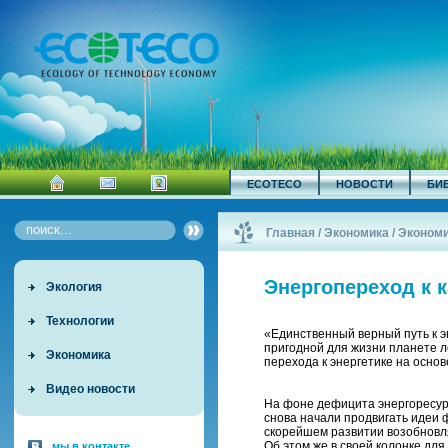
ECOTECO
НОВОСТИ
БИ
Главная
/
Экономика / Эконом
Энергопереход к 
Экология
Технологии
«Единственный верный путь к э
пригодной для жизни планете л
Экономика
перехода к энергетике на осно
Видео новости
На фоне дефицита энергоресурс
снова начали продвигать идеи 
скорейшем развитии возобновля
Об этом же в своей колонке д
мы в контакте