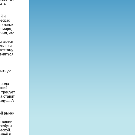
вать
ий и
ческих
рниковых
я мир», –
нил, что
остаются
ольше и
 поэтому
меняться
чить до
ерода
анций
а требует
а ставит
адуса. А
ей рынки
о
ряжении
требуют
еской.
илей и