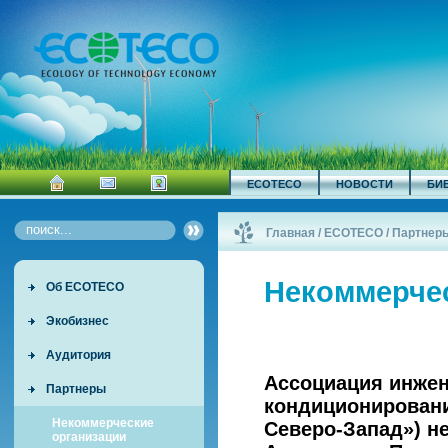
ECOTECO
НОВОСТИ
БИ
Главная
/
ECOTECO
/
Партнер
Некоммерче
Об ECOTECO
Экобизнес
Аудитория
Ассоциация инжен
Партнеры
кондиционировани
Некоммерческие
Северо-Запад») н
организации