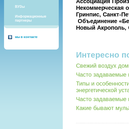
Ассоциация Прои
ВУЗы
Некоммерческая о
Гринпис, Санкт-П
Информационные
Объединение «Б
партнеры
Новый Акрополь, 
мы в контакте
Интересно п
Свежий воздух дом
Часто задаваемые 
Типы и особенност
энергетической уст
Часто задаваемые 
Какие бывают мул