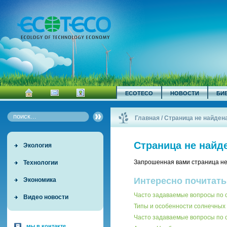
ECOTECO
НОВОСТИ
БИ
Главная
/
Страница не найден
Страница не найд
Экология
Запрошенная вами страница не
Технологии
Интересно почитать
Экономика
Часто задаваемые вопросы по
Видео новости
Типы и особенности солнечных 
Часто задаваемые вопросы по 
мы в контакте