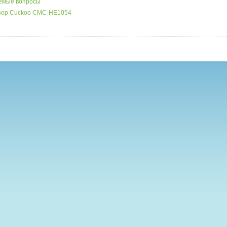
аемые вопросы
бзор Cuckoo CMC-HE1054