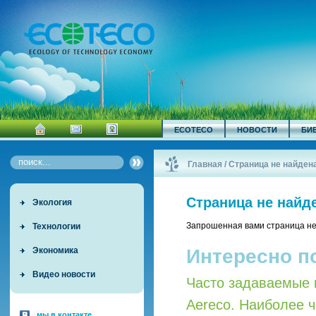
ECOTECO
НОВОСТИ
БИ
Главная
/
Страница не найден
Страница не найд
Экология
Запрошенная вами страница не
Технологии
Интересно п
Экономика
Видео новости
Часто задаваемые 
Aereco. Наиболее 
мы в контакте