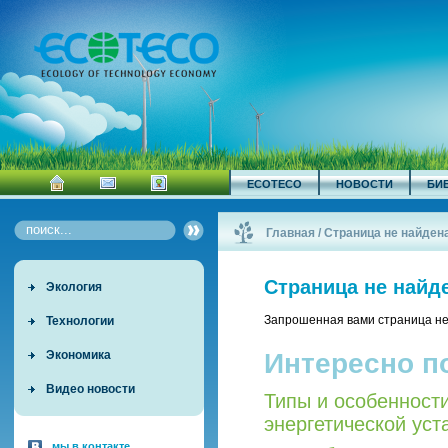
ECOTECO
НОВОСТИ
БИ
Главная
/
Страница не найден
Страница не найд
Экология
Запрошенная вами страница не
Технологии
Интересно п
Экономика
Видео новости
Типы и особенност
энергетической уст
мы в контакте