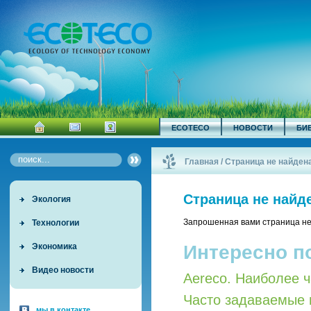
ECOTECO
НОВОСТИ
БИ
Главная
/
Страница не найден
Страница не найд
Экология
Запрошенная вами страница не
Технологии
Интересно п
Экономика
Видео новости
Aereco. Наиболее 
Часто задаваемые 
мы в контакте