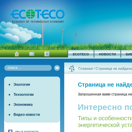
ECOTECO
НОВОСТИ
БИ
Главная
/
Страница не найден
Страница не найд
Экология
Запрошенная вами страница не
Технологии
Интересно п
Экономика
Видео новости
Типы и особенност
энергетической уст
мы в контакте