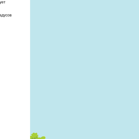
ует
радусов