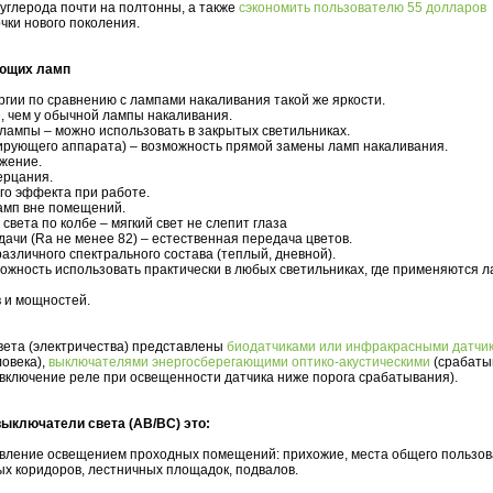
углерода почти на полтонны, а также
сэкономить пользователю 55 долларов
чки нового поколения.
ающих ламп
ргии по сравнению с лампами накаливания такой же яркости.
е, чем у обычной лампы накаливания.
 лампы – можно использовать в закрытых светильниках.
лирующего аппарата) – возможность прямой замены ламп накаливания.
жение.
ерцания.
ого эффекта при работе.
амп вне помещений.
вета по колбе – мягкий свет не слепит глаза
дачи (Ra не менее 82) – естественная передача цветов.
азличного спектрального состава (теплый, дневной).
ожность использовать практически в любых светильниках, где применяются 
в и мощностей.
вета (электричества) представлены
биодатчиками или инфракрасными датчи
овека),
выключателями энергосберегающими оптико-акустическими
(срабаты
включение реле при освещенности датчика ниже порога срабатывания).
ыключатели света (АВ/ВС) это:
авление освещением проходных помещений: прихожие, места общего пользов
х коридоров, лестничных площадок, подвалов.