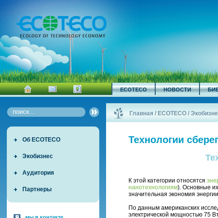
ECOTECO
НОВОСТИ
БИ
Главная
/
ECOTECO
/
Экобизне
Технологии сбере
Об ECOTECO
Экобизнес
Те
Аудитория
К этой категории относятся
эне
нанотехнологиям
). Основные и
Партнеры
значительная экономия энергии
По данным американских исслед
электрической мощностью 75 В
мы в контакте