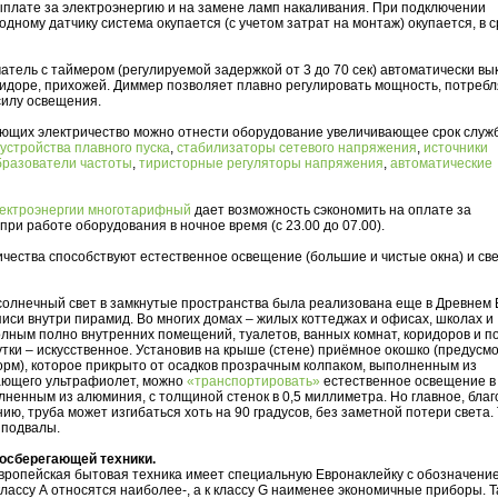
ыплате за электроэнергию и на замене ламп накаливания. При подключении
одному датчику система окупается (с учетом затрат на монтаж) окупается, в 
тель с таймером (регулируемой задержкой от 3 до 70 сек) автоматически в
оридоре, прихожей. Диммер позволяет плавно регулировать мощность, потреб
силу освещения.
гающих электричество можно отнести оборудование увеличивающее срок служ
устройства плавного пуска
,
стабилизаторы сетевого напряжения
,
источники
бразователи частоты
,
тиристорные регуляторы напряжения
,
автоматические
лектроэнергии многотарифный
дает возможность сэкономить на оплате за
 при работе оборудования в ночное время (с 23.00 до 07.00).
чества способствуют естественное освещение (большие и чистые окна) и св
солнечный свет в замкнутые пространства была реализована еще в Древнем 
иси внутри пирамид. Во многих домах – жилых коттеджах и офисах, школах и
лным полно внутренних помещений, туалетов, ванных комнат, коридоров и п
утки – искусственное. Установив на крыше (стене) приёмное окошко (предусм
орм), которое прикрыто от осадков прозрачным колпаком, выполненным из
ающего ультрафиолет, можно
«транспортировать»
естественное освещение в
лненным из алюминия, с толщиной стенок в 0,5 миллиметра. Но главное, бла
ю, труба может изгибаться хоть на 90 градусов, без заметной потери света.
 подвалы.
осберегающей техники.
вропейская бытовая техника имеет специальную Евронаклейку с обозначени
классу А относятся наиболее-, а к классу G наименее экономичные приборы. 