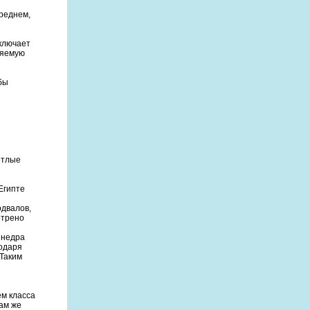
среднем,
ыключает
ляемую
бы
етлые
Египте
одвалов,
отрено
 недра
годаря
 Таким
ем класса
Там же