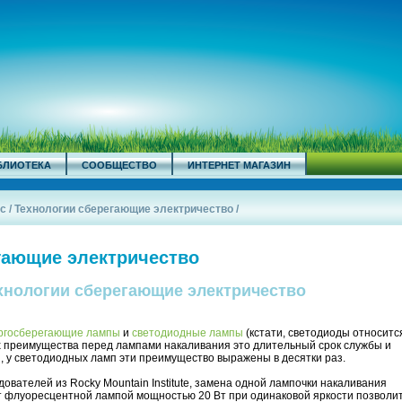
БЛИОТЕКА
СООБЩЕСТВО
ИНТЕРНЕТ МАГАЗИН
с
/
Технологии сберегающие электричество
/
гающие электричество
хнологии сберегающие электричество
ргосберегающие лампы
и
светодиодные лампы
(кстати, светодиоды относится
х преимущества перед лампами накаливания это длительный срок службы и
, у светодиодных ламп эти преимущество выражены в десятки раз.
ователей из Rocky Mountain Institute, замена одной лампочки накаливания
т флуоресцентной лампой мощностью 20 Вт при одинаковой яркости позволит