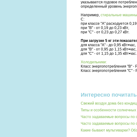
указывается годовое потреблен
определенный уровень энергоп
Например,
стиральные машин
С:
при классе "А" расходуется 0,19
при "В" - от 0,19 до 0,23 кВт,
при "С" - от 0,23 до 0,27 кВт.
При загрузке 5 кг эти показа
для класса "А" - до 0,95 кВт•час,
для "В" - от 0,95 до 1,15 кВт•час,
для "С" - от 1,15 до 1,35 кВт•час.
Холодильники:
Класс энергопотребления "В" - Ра
Класс энергопотребления "С" - Ра
Интересно почитать
Свежий воздух дома без кондиц
Типы и особенности солнечных 
Часто задаваемые вопросы по 
Часто задаваемые вопросы по
Какие бывают мультиварки? О