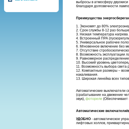
выбросы в атмосферу двуокиси 
благодаря долговечности лампо
Преимущества энергосберег
1. Экономят до 80% электроэне
2. Срок службы 8-12 раз больш
3. Низкая температура нагрева
4. Встроенный ПРА (пускорегу
5. Универсальное рабочее поло
6. Мгновенное включение без м
7. Отсутствие стробоскопическ
8. Возможность эксплуатации л
9. Равномерное распределение с
10. Высокий уровень цветопере
11. Возможность выбора света р
12. Компактные размеры – возм
накаливания.
13. Широкая линейка всех типо
Автоматические выключатели с
(срабатывание на движение чел
звук),
фотореле
(Обеспечивает 
Автоматические включатели/в
УДОБНО
- автоматическое упр
лифтовых холлов, приквартирны