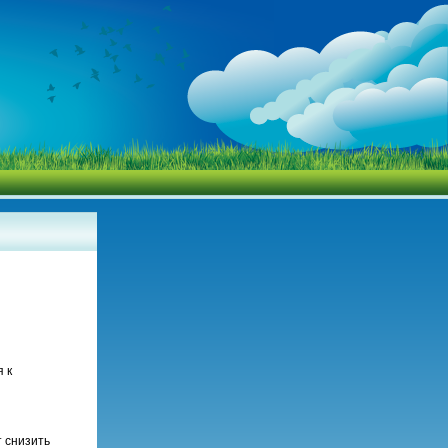
 к
 снизить