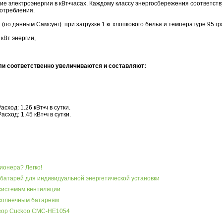
ие электроэнергии в кВт•часах. Каждому классу энергосбережения соответств
отребления.
ы
(по данным Самсунг): при загрузке 1 кг хлопкового белья и температуре 95 г
 кВт энергии,
тели соответственно увеличиваются и составляют:
сход: 1.26 кВт•ч в сутки.
сход: 1.45 кВт•ч в сутки.
ионера? Легко!
батарей для индивидуальной энергетической установки
системам вентиляции
 солнечным батареям
бзор Cuckoo CMC-HE1054