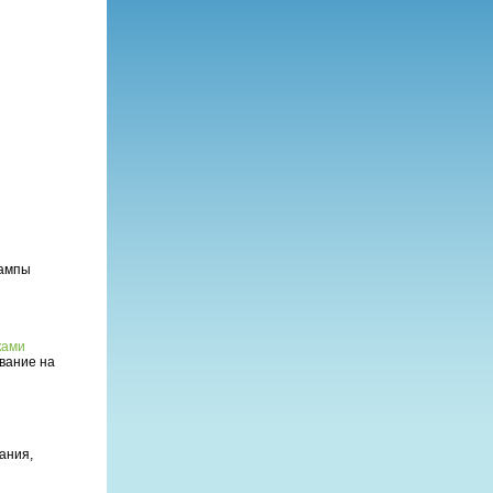
лампы
ками
вание на
ания,