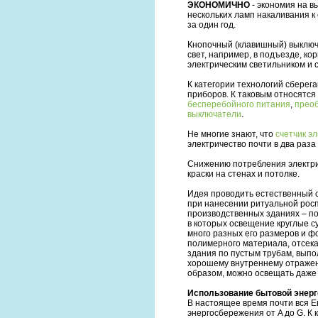
ЭКОНОМИЧНО
- экономия на в
нескольких ламп накаливания к 
за один год.
Кнопочный (клавишный) выключа
свет, например, в подъезде, к
электрическим светильником и 
К категории технологий сбере
приборов. К таковым относятся
бесперебойного питания
,
прео
выключатели
.
Не многие знают, что
счетчик э
электричество почти в два раза
Снижению потребления электри
краски на стенах и потолке.
Идея проводить естественный 
при нанесении ритуальной росп
производственных зданиях – по
в которых освещение круглые с
много разных его размеров и ф
полимерного материала, отсек
здания по пустым трубам, выпо
хорошему внутреннему отражени
образом, можно освещать даже
Использование бытовой энерг
В настоящее время почти вся Е
энергосбережения от A до G. К 