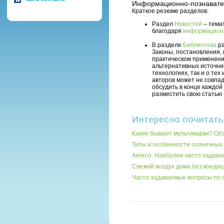
Информационно-познавате
Краткое резюме разделов:
Раздел
Новостей
– тема
благодаря
информацион
В разделе
Библиотека
ра
Законы, постановления, 
практическом применени
альтернативных источни
технологиях, так и о те
авторов может не совпад
обсудить в конце каждой
разместить свою статью 
Интересно почитать
Какие бывают мультиварки? О
Типы и особенности солнечных 
Aereco. Наиболее часто задав
Свежий воздух дома без кондиц
Часто задаваемые вопросы по