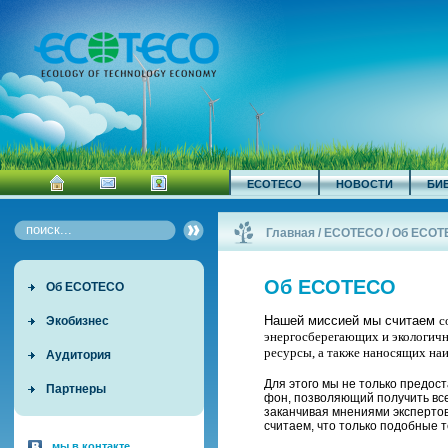
ECOTECO
НОВОСТИ
БИ
Главная
/
ECOTECO
/
Об ECOT
Об ECOTECO
Об ECOTECO
Нашей миссией мы считаем
с
Экобизнес
энергосберегающих и экологичн
ресурсы, а также наносящих н
Аудитория
Для этого мы не только предо
Партнеры
фон, позволяющий получить все
заканчивая мнениями экспертов
считаем, что только подобные т
мы в контакте