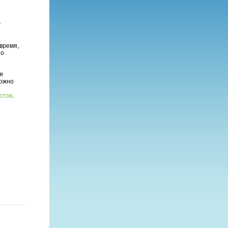
т
время,
 о
я
можно
стов
.