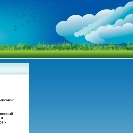
нансовые
ционный
 и
ре и