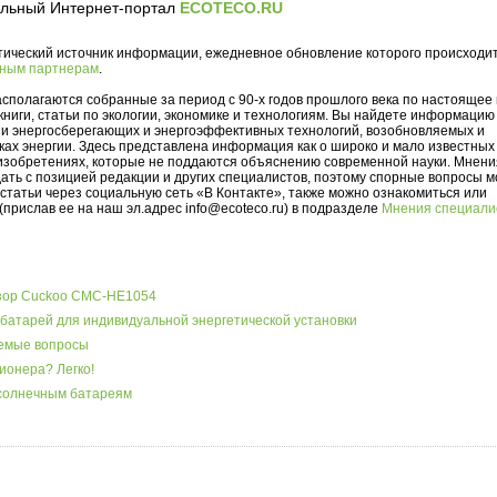
льный Интернет-портал
ECOTECO.RU
тический источник информации, ежедневное обновление которого происходи
ным партнерам
.
сполагаются собранные за период с 90-х годов прошлого века по настоящее 
книги, статьи по экологии, экономике и технологиям. Вы найдете информацию
и энергосберегающих и энергоэффективных технологий, возобновляемых и
ках энергии. Здесь представлена информация как о широко и мало известных
х изобретениях, которые не поддаются объяснению современной науки. Мнени
ать с позицией редакции и других специалистов, поэтому спорные вопросы 
 статьи через социальную сеть «В Контакте», также можно ознакомиться или
(прислав ее на наш эл.адрес info@ecoteco.ru) в подразделе
Мнения специали
бзор Cuckoo CMC-HE1054
батарей для индивидуальной энергетической установки
аемые вопросы
ионера? Легко!
 солнечным батареям