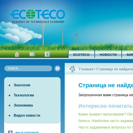
ECOTECO
НОВОСТИ
БИ
Главная
/
Страница не найден
Страница не найд
Экология
Запрошенная вами страница не
Технологии
Интересно почитать
Экономика
Какие бывают мультиварки? О
Видео новости
Aereco. Наиболее часто задав
Часто задаваемые вопросы по
мы в контакте