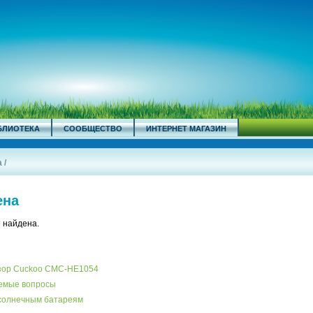
БЛИОТЕКА
СООБЩЕСТВО
ИНТЕРНЕТ МАГАЗИН
а
/
ена
 найдена.
бзор Cuckoo CMC-HE1054
аемые вопросы
 солнечным батареям