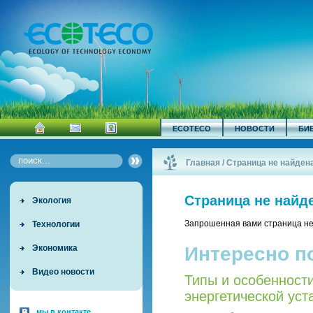
ECOTECO
НОВОСТИ
БИ
Главная
/
Страница не найден
Страница не найд
Экология
Запрошенная вами страница не
Технологии
Интересно п
Экономика
Видео новости
Типы и особенност
энергетической уст
мы в контакте