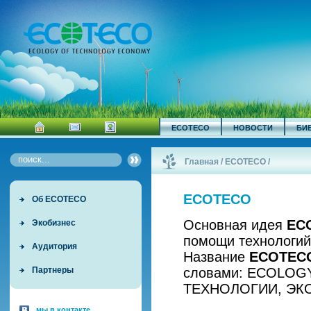
ECOTECO
НОВОСТИ
БИ
Главная
/
ECOTECO
/
ECOTECO
Об ECOTECO
Основная идея
EC
Экобизнес
помощи технологий
Аудитория
Название
ECOTEC
словами: ECOLOG
Партнеры
ТЕХНОЛОГИИ, ЭК
мы в контакте