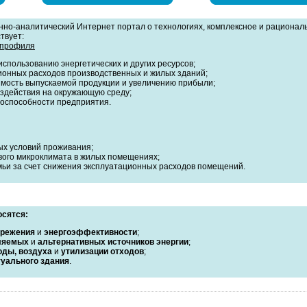
но-аналитический Интернет портал о технологиях, комплексное и рационал
твует:
 профиля
спользованию энергетических и других ресурсов;
онных расходов производственных и жилых зданий;
мость выпускаемой продукции и увеличению прибыли;
здействия на окружающую среду;
тоспособности предприятия.
х условий проживания;
ого микроклимата в жилых помещениях;
ьи за счет снижения эксплуатационных расходов помещений.
осятся:
ережения
и
энергоэффективности
;
ляемых
и
альтернативных источников энергии
;
оды, воздуха
и
утилизации отходов
;
уального здания
.