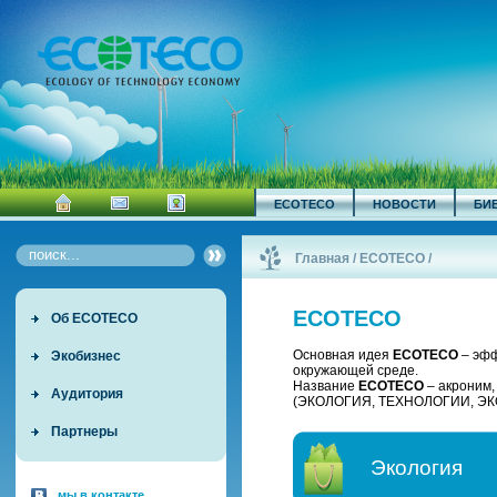
ECOTECO
НОВОСТИ
БИ
Главная
/
ECOTECO
/
ECOTECO
Об ECOTECO
Основная идея
ECOTECO
– эфф
Экобизнес
окружающей среде.
Название
ECOTECO
– акроним
Аудитория
(ЭКОЛОГИЯ, ТЕХНОЛОГИИ, ЭК
Партнеры
Экология
мы в контакте