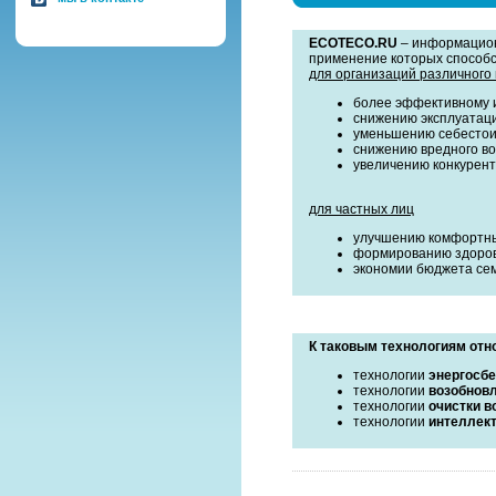
ECOTECO.RU
– информацион
применение которых способс
для организаций различного
более эффективному и
снижению эксплуатаци
уменьшению себестои
снижению вредного во
увеличению конкурен
для частных лиц
улучшению комфортны
формированию здоров
экономии бюджета сем
К таковым технологиям отн
технологии
энергосб
технологии
возобнов
технологии
очистки в
технологии
интеллект