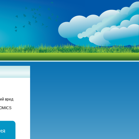
ий вред
NOMICS
ия