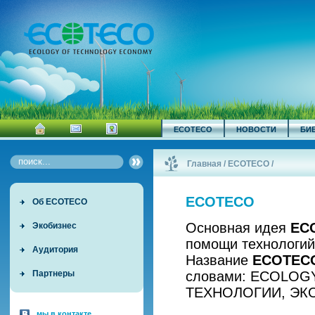
ECOTECO
НОВОСТИ
БИ
Главная
/
ECOTECO
/
ECOTECO
Об ECOTECO
Основная идея
EC
Экобизнес
помощи технологий
Аудитория
Название
ECOTEC
словами: ECOLOG
Партнеры
ТЕХНОЛОГИИ, ЭК
мы в контакте