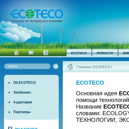
ECOTECO
НОВОСТИ
БИ
Главная
/
ECOTECO
/
ECOTECO
Об ECOTECO
Основная идея
EC
Экобизнес
помощи технологий
Аудитория
Название
ECOTEC
словами: ECOLOG
Партнеры
ТЕХНОЛОГИИ, ЭК
мы в контакте