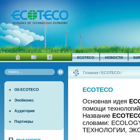
ECOTECO
НОВОСТИ
БИ
Главная
/
ECOTECO
/
ECOTECO
Об ECOTECO
Основная идея
EC
Экобизнес
помощи технологий
Аудитория
Название
ECOTEC
словами: ECOLOG
Партнеры
ТЕХНОЛОГИИ, ЭК
мы в контакте