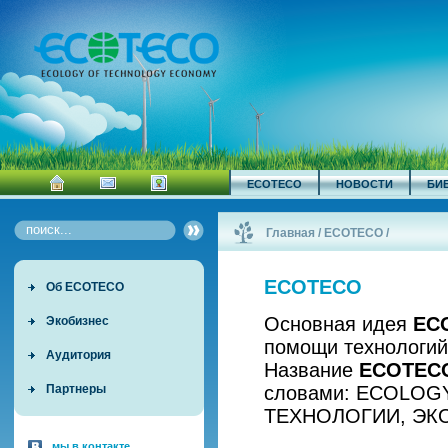
ECOTECO
НОВОСТИ
БИ
Главная
/
ECOTECO
/
ECOTECO
Об ECOTECO
Основная идея
EC
Экобизнес
помощи технологий
Аудитория
Название
ECOTEC
словами: ECOLOG
Партнеры
ТЕХНОЛОГИИ, ЭК
мы в контакте